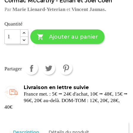
Cormac McCarthy - Ethan et Joel Coen
Par
Marie
Lienard-Yeterian
et
Vincent
Jaunas.
Quantité

Ajouter au panier
Partager
Livraison en lettre suivie
France met. : 5€ ⭢ 24€ d'achat, 10€ ⭢ 48€, 15€ ⭢
96€, 20€ au-delà. DOM-TOM : 12€, 20€, 28€,
40€
Description
Détails du produit