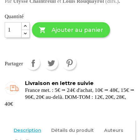
Par
Ulysse Chaintreuil
et
Louis Rouquayrol
(dirs.)
.
Quantité

Ajouter au panier
Partager
Livraison en lettre suivie
France met. : 5€ ⭢ 24€ d'achat, 10€ ⭢ 48€, 15€ ⭢
96€, 20€ au-delà. DOM-TOM : 12€, 20€, 28€,
40€
Description
Détails du produit
Auteurs