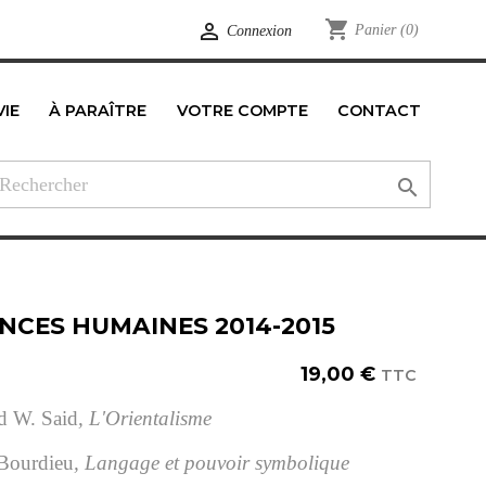
shopping_cart

Panier
(0)
Connexion
VIE
À PARAÎTRE
VOTRE COMPTE
CONTACT
edIn

ENCES HUMAINES 2014-2015
19,00 €
TTC
d W. Said
, L'Orientalisme
 Bourdieu
, Langage et pouvoir symbolique