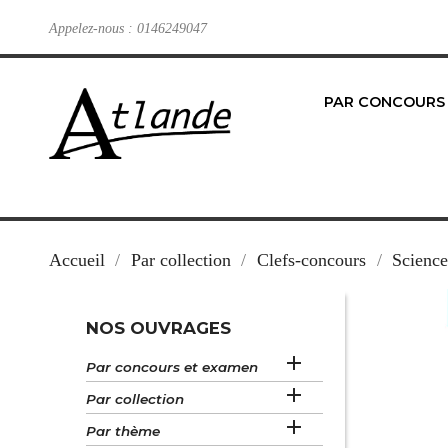
Appelez-nous :
0146249047
PAR CONCOURS
Accueil
Par collection
Clefs-concours
Scienc
NOS OUVRAGES

Par concours et examen

Par collection

Par thème