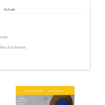
Extrait
texte.
.
les à la lecture.