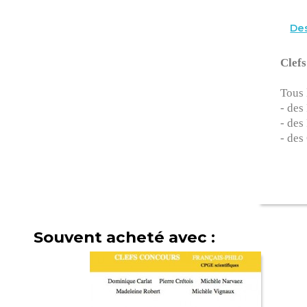
Des
Clef
Tous 
- des
- des
- des
Souvent acheté avec :