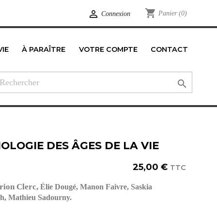
shopping_cart

Panier
(0)
Connexion
VIE
À PARAÎTRE
VOTRE COMPTE
CONTACT
edIn

OLOGIE DES ÂGES DE LA VIE
25,00 €
TTC
ion Clerc,
Élie Dougé,
Manon Faivre,
Saskia
h,
Mathieu Sadourny.