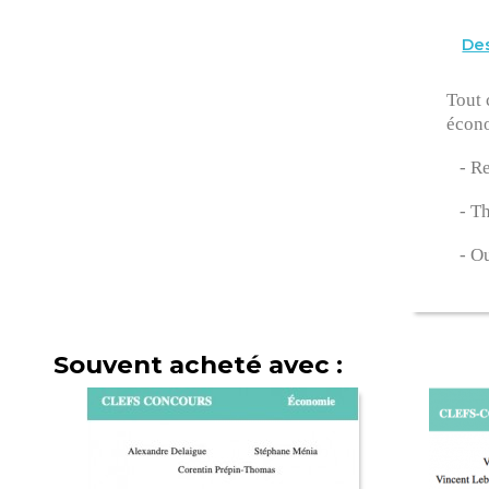
Des
Tout 
écono
- Rep
- Th
- Out
Souvent acheté avec :