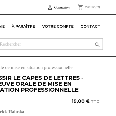
shopping_cart

Panier
(0)
Connexion
VIE
À PARAÎTRE
VOTRE COMPTE
CONTACT
edIn

le de mise en situation professionnelle
SIR LE CAPES DE LETTRES -
EUVE ORALE DE MISE EN
UATION PROFESSIONNELLE
19,00 €
TTC
rick
Haluska