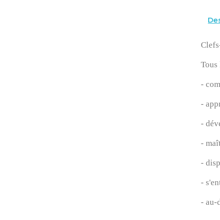
Des
Clefs
Tous 
- com
- app
- dév
- maî
- dis
- s'e
- au-