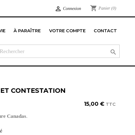
shopping_cart

Panier
(0)
Connexion
VIE
À PARAÎTRE
VOTRE COMPTE
CONTACT
edIn

 ET CONTESTATION
15,00 €
TTC
re Canadas
.
té