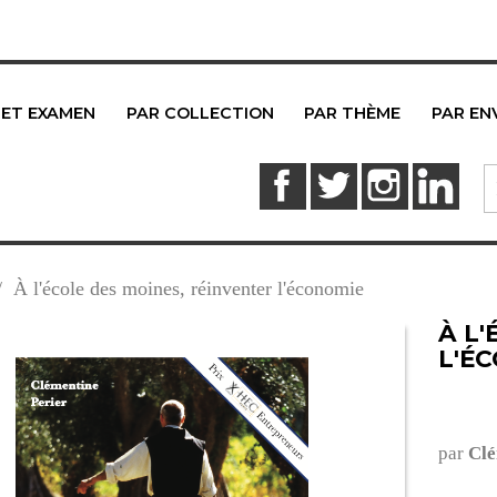
 ET EXAMEN
PAR COLLECTION
PAR THÈME
PAR EN
Facebook
Twitter
Instagram
Link
À l'école des moines, réinventer l'économie
À L
L'É
par
Clé