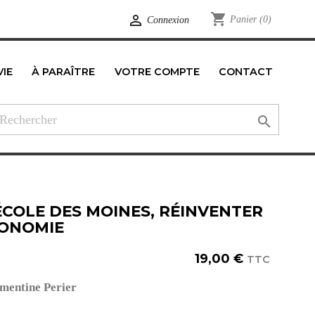
shopping_cart

Panier
(0)
Connexion
VIE
À PARAÎTRE
VOTRE COMPTE
CONTACT
edIn

'ÉCOLE DES MOINES, RÉINVENTER
CONOMIE
19,00 €
TTC
mentine Perier