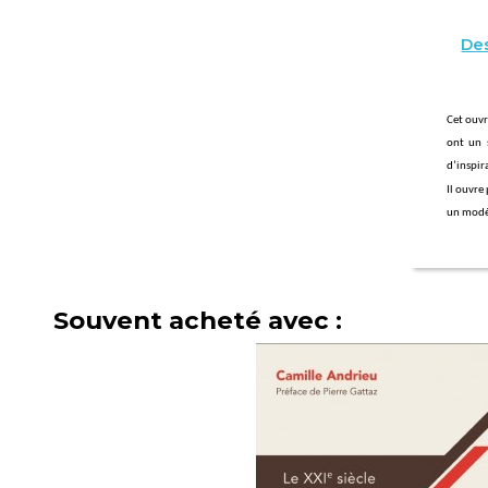
Des
Cet ouvr
ont un 
d’inspi
Il ouvre
un modèl
Souvent acheté avec :