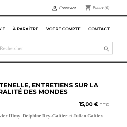
shopping_cart

Panier
(0)
Connexion
VIE
À PARAÎTRE
VOTRE COMPTE
CONTACT
edIn

TENELLE, ENTRETIENS SUR LA
RALITÉ DES MONDES
15,00 €
TTC
vier Himy
,
Delphine Rey-Galtier
et
Julien Galtier.