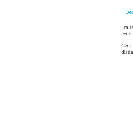
Des
Trait
cet o
Cet o
disti