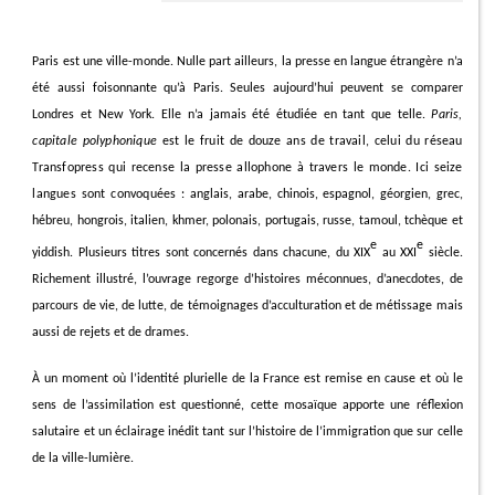
Paris est une ville-monde. Nulle part ailleurs, la presse en langue étrangère n’a
été aussi foisonnante qu’à Paris. Seules aujourd’hui peuvent se comparer
Londres et New York. Elle n’a jamais été étudiée en tant que telle.
Paris,
capitale polyphonique
est le fruit de douze ans de travail, celui du réseau
Transfopress qui recense la presse allophone à travers le monde. Ici seize
langues sont convoquées :
anglais, arabe, chinois, espagnol, géorgien, grec,
hébreu, hongrois, italien, khmer, polonais, portugais, russe, tamoul, tchèque et
e
e
yiddish. Plusieurs titres sont concernés dans chacune, du XIX
au XXI
siècle.
Richement illustré, l’ouvrage regorge d’histoires méconnues, d’anecdotes, de
parcours de vie, de lutte, de témoignages d’acculturation et de métissage mais
aussi de rejets et de drames.
À un moment où l’identité plurielle de la France est remise en cause et où le
sens de l’assimilation est questionné, cette mosaïque apporte une réflexion
salutaire et un éclairage inédit tant sur l’histoire de l’immigration que sur celle
de la ville-lumière.