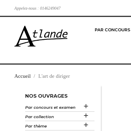
Appelez-nous :
0146249047
PAR CONCOURS
Accueil
L'art de diriger
NOS OUVRAGES

Par concours et examen

Par collection

Par thème