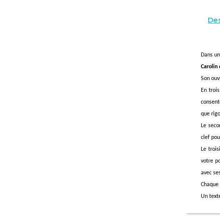
Des
Dans un
Carolin
Son ouv
En troi
consent
que rig
Le seco
clef pou
Le troi
votre po
avec se
Chaque 
Un text