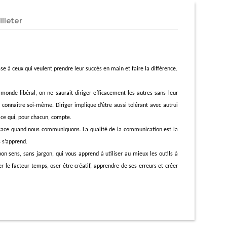
illeter
sse à ceux qui veulent prendre leur succès en main et faire la différence.
onde libéral, on ne saurait diriger efficacement les autres sans leur
 connaître soi-même. Diriger implique d’être aussi tolérant avec autrui
 ce qui, pour chacun, compte.
icace quand nous communiquons. La qualité de la communication est la
s s’apprend.
sens, sans jargon, qui vous apprend à utiliser au mieux les outils à
er le facteur temps, oser être créatif, apprendre de ses erreurs et créer