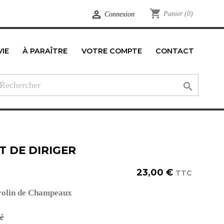
shopping_cart

Panier
(0)
Connexion
VIE
À PARAÎTRE
VOTRE COMPTE
CONTACT
edIn

T DE DIRIGER
23,00 €
TTC
olin de Champeaux
té