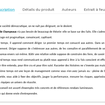
cription
Détails du produit
Auteurs
Extrait à feu
e société démocratique, on ne naît pas dirigeant, on le devient.
 de Champeaux
n’a pas besoin de beaucoup de théorie: elle se base sur des faits. Elle s’adre
rage est pragmatique, convaincant, captivant.
s temps, il apprend comment diriger. Le premier temps est consacré aux autres. Dans un m
ement. Diriger suppose de s’intéresser aux autres, de les connaître et parallèlement de se
oureux envers soi-même. Bâtir une relation solide suppose de construire des liens, de savoir
nd temps nous rend communicant ou plutôt nous apprend à être à la fois conscient et eff
r être entendu, pour être cru et pour être suivi. Raconter des histoires ne s’invente pas mai
sième temps est une leçon de management comme vous n’en avez jamais eu : pleine de bon 
rtée, vous aide à fixer des objectifs, jauger la performance, mesurer les risques, apprivois
s équipes un univers de réussite.
conseil est assorti d’exemples très concrets et de références rendues lumineuses.
e qui donne envie d’entreprendre.