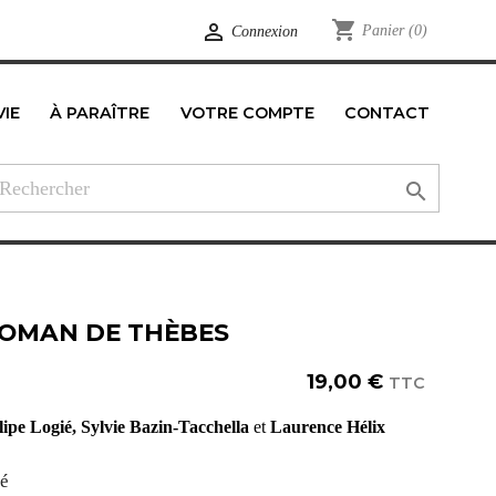
shopping_cart

Panier
(0)
Connexion
VIE
À PARAÎTRE
VOTRE COMPTE
CONTACT
edIn

ROMAN DE THÈBES
19,00 €
TTC
lipe Logié, Sylvie Bazin-Tacchella
et
Laurence Hélix
té