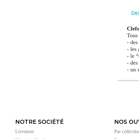
Des
Clef
Tous 
- des
- les
- le 
- des
- un 
NOTRE SOCIÉTÉ
NOS OU
Livraison
Par collectio