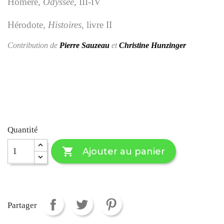
Homère,
Odyssée,
III-IV
Hérodote,
Histoires,
livre II
Contribution de
Pierre Sauzeau
et
Christine Hunzinger
Quantité

Ajouter au panier
Partager