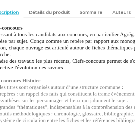
cription
Détails du produit
Sommaire
Auteurs
s-concours
essant à tous les candidats aux concours, en particulier Agr
èse par sujet. Conçu comme un repère par rapport aux monog
ion, chaque ouvrage est articulé autour de fiches thématiques p
rche.
èse des travaux les plus récents, Clefs-concours permet de s'o
ective l'évolution des savoirs.
 concours Histoire
les titres sont organisés autour d’une structure commune :
 repères : un rappel des faits qui constituent la trame événementi
 synthèses sur les personnages et lieux qui jalonnent le sujet.
 grandes “thématiques”, indispensables à la compréhension des 
 outils méthodologiques : chronologie, glossaire, bibliographie.
système de circulation entre les fiches et les références bibliog