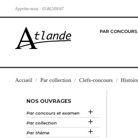
Appelez-nous :
0146249047
PAR CONCOURS
Accueil
Par collection
Clefs-concours
Histoir
NOS OUVRAGES

Par concours et examen

Par collection

Par thème