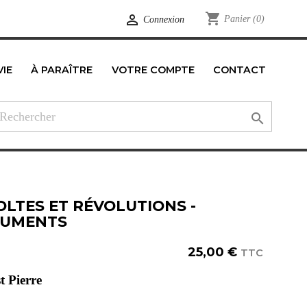
shopping_cart

Panier
(0)
Connexion
VIE
À PARAÎTRE
VOTRE COMPTE
CONTACT
edIn

OLTES ET RÉVOLUTIONS -
UMENTS
25,00 €
TTC
t Pierre