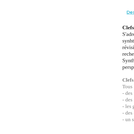
Des
Clef
S'adr
synht
révis
reche
Synth
persp
Clefs
Tous 
- des
- des
- les
- des
- un 