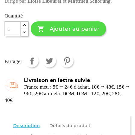
Dirigé par
Éloïse Libourel
et
Matthieu Schorung
.
Quantité

Ajouter au panier
Partager
Livraison en lettre suivie
France met. : 5€ ⭢ 24€ d'achat, 10€ ⭢ 48€, 15€ ⭢
96€, 20€ au-delà. DOM-TOM : 12€, 20€, 28€,
40€
Description
Détails du produit