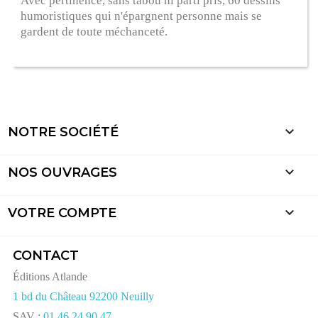
Avec pertinence, sans tabou ni parti pris, 60 dessins
humoristiques qui n'épargnent personne mais se
gardent de toute méchanceté.

NOTRE SOCIÉTÉ

NOS OUVRAGES

VOTRE COMPTE
CONTACT
Éditions Atlande
1 bd du Château 92200 Neuilly
SAV :
01 46 24 90 47