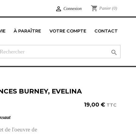
shopping_cart

Panier
(0)
Connexion
VIE
À PARAÎTRE
VOTRE COMPTE
CONTACT
edIn

NCES BURNEY, EVELINA
19,00 €
TTC
xsaut
et de l'oeuvre de