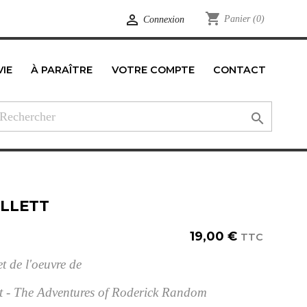
shopping_cart

Panier
(0)
Connexion
VIE
À PARAÎTRE
VOTRE COMPTE
CONTACT
edIn

LLETT
19,00 €
TTC
t de l'oeuvre de
t - The Adventures of Roderick Random