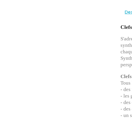
Des
Clef
S'adr
synth
chaqu
Synth
persp
Clefs
Tous 
- des
- les
- des
- des
- un 