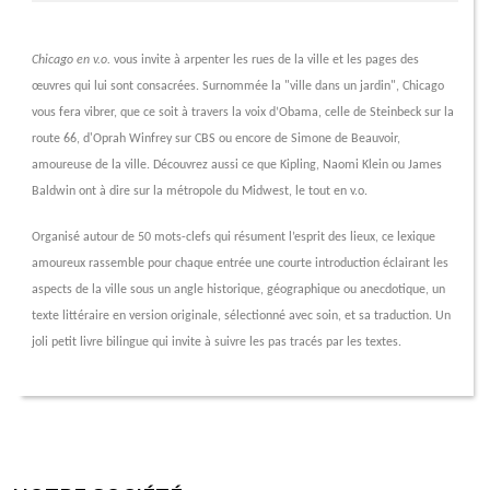
Chicago en v.o.
vous invite à arpenter les rues de la ville et les pages des
œuvres qui lui sont consacrées. Surnommée la "ville dans un jardin", Chicago
vous fera vibrer, que ce soit à travers la voix d’Obama, celle de Steinbeck sur la
route 66, d'Oprah Winfrey sur CBS ou encore de Simone de Beauvoir,
amoureuse de la ville. Découvrez aussi ce que Kipling, Naomi Klein ou James
Baldwin ont à dire sur la métropole du Midwest, le tout en v.o.
Organisé autour de 50 mots-clefs qui résument l’esprit des lieux, ce lexique
amoureux rassemble pour chaque entrée une courte introduction éclairant les
aspects de la ville sous un angle historique, géographique ou anecdotique, un
texte littéraire en version originale, sélectionné avec soin, et sa traduction. Un
joli petit livre bilingue qui invite à suivre les pas tracés par les textes.