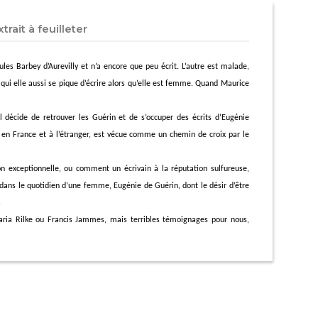
xtrait à feuilleter
Jules
Barbey
d’
Aurevilly
et n’a encore que peu écrit. L’autre est malade,
 qui elle aussi se pique d’écrire alors qu’elle est femme. Quand Maurice
l décide de retrouver les Guérin et de s’occuper des écrits d’Eugénie
u en France et à l’étranger, est vécue comme un chemin de croix par le
ion exceptionnelle, ou comment un écrivain à la réputation sulfureuse,
t dans le quotidien d’une femme, Eugénie de Guérin, dont le désir d’être
.
aria Rilke ou Francis Jammes, mais terribles témoignages pour nous,