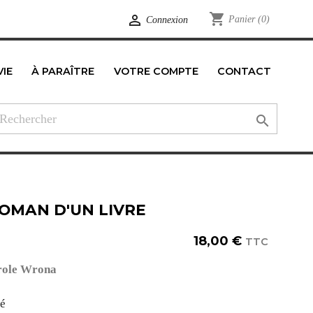
shopping_cart

Panier
(0)
Connexion
VIE
À PARAÎTRE
VOTRE COMPTE
CONTACT
edIn

ROMAN D'UN LIVRE
18,00 €
TTC
role Wrona
té