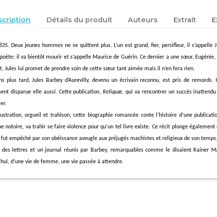
cription
Détails du produit
Auteurs
Extrait
E
835. Deux jeunes hommes ne se quittent plus. L’un est grand, fier, persifleur, il s’appelle 
 poète; il va bientôt mourir et s’appelle Maurice de Guérin. Ce dernier a une sœur, Eugénie,
t, Jules lui promet de prendre soin de cette sœur tant aimée mais il n’en fera rien.
ns plus tard, Jules
Barbey
d’
Aurevilly
, devenu un écrivain reconnu, est pris de remords. I
nt disparue elle aussi. Cette publication,
Reliquæ
, qui va rencontrer un succès inattend
er.
rustration, orgueil et trahison, cette biographie romancée conte l’histoire d’une publicat
e notoire, va trahir se faire violence pour qu’un tel livre existe. Ce récit plonge égalemen
n fut empêché par son obéissance aveugle aux préjugés machistes et religieux de son temps
 des lettres et un journal réunis par Barbey, remarquables comme le disaient Rainer M
’hui, d’une vie de femme, une vie passée à attendre.