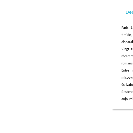
Des
Paris, 1
timide,
disparaî
Vingt a
récemme
romanci
Entre f
misogyn
écrivai
Restent
aujourd