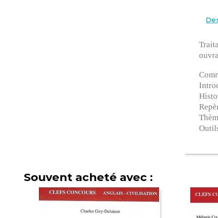
Des
Trait
ouvra
Comme
Intro
Histo
Repèr
Thème
Outil
Souvent acheté avec :