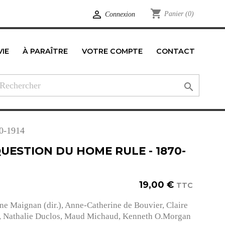
shopping_cart

Panier
(0)
Connexion
VIE
À PARAÎTRE
VOTRE COMPTE
CONTACT
edIn

70-1914
UESTION DU HOME RULE - 1870-
19,00 €
TTC
ne Maignan (dir.), Anne-Catherine de Bouvier, Claire
, Nathalie Duclos, Maud Michaud, Kenneth O.Morgan