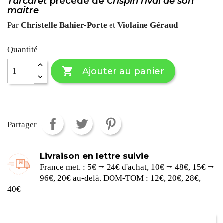
Turcaret
précédé de
Crispin rival de son
maître
Par
Christelle Bahier-Porte
et
Violaine Géraud
Quantité

Ajouter au panier
Partager
Livraison en lettre suivie
France met. : 5€ ⭢ 24€ d'achat, 10€ ⭢ 48€, 15€ ⭢
96€, 20€ au-delà. DOM-TOM : 12€, 20€, 28€,
40€